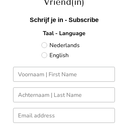
Vriend(in)
Schrijf je in - Subscribe
Taal - Language
Nederlands
English
lblFirstName
lblLastName
lblEmail