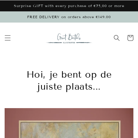
Skip to
Surprise GIFT with every purchase of €75,00 or more
content
FREE DELIVERY on orders above €149.00
Cart
Hoi, je bent op de
juiste plaats...