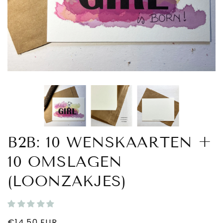
B2B: 10 WENSKAARTEN +
10 OMSLAGEN
(LOONZAKJES)
Regular
€14,50 EUR