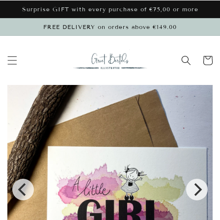
Skip to
Surprise GIFT with every purchase of €75,00 or more
content
FREE DELIVERY on orders above €149.00
Cart