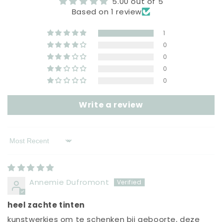
5.00 out of 5
Based on 1 review
1
0
0
0
0
Write a review
Sort by
Annemie Dufromont
heel zachte tinten
kunstwerkjes om te schenken bij geboorte, deze