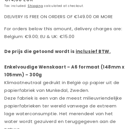
price
Tax included.
Shipping
calculated at checkout.
DELIVERY IS FREE ON ORDERS OF €149.00 OR MORE
For orders below this amount, delivery charges are:
Belgium: €9.00; EU & UK: €15.00
De prijs die getoond wordt is
inclusief BTW.
Enkelvoudige Wenskaart – A6 formaat (148mm x
105mm) – 300g
Klimaatneutraal gedrukt in België op papier uit de
papierfabriek van Munkedal, Zweden.
Deze fabriek is een van de meest milieuvriendelijke
papierfabrieken ter wereld vanwege de extreem
lage waterconsumptie. Het merendeel van het
water wordt gezuiverd en teruggegeven aan de